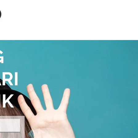
KLIEN
AGEN
G
RI
IK