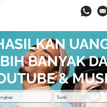
I
TIM KITA
DAFTAR
JASA
HASILKAN UAN
BIH BANYAK DA
OUTUBE & MUS