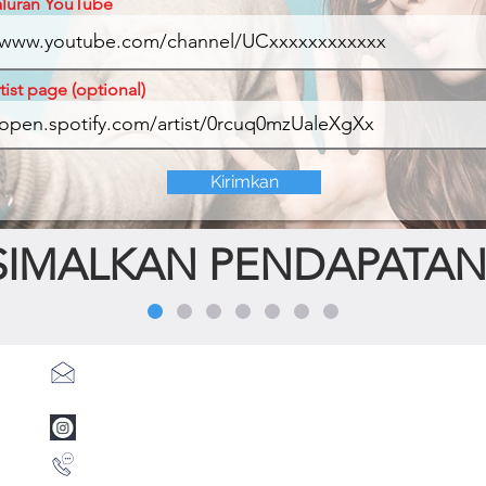
aluran YouTube
tist page (optional)
Kirimkan
SIMALKAN PENDAPATA
info@mentamusic.com
www.instagram.com/mentamusic
+1 786 3847789 (Whatsapp)
Kebija