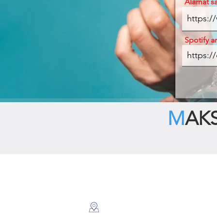
Alamat s
Spotify ar
M
AK
© 2020 dibuat oleh Menta Music
182 Ben Yehuda, Tel Aviv, Israel